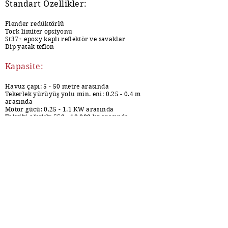
Standart Özellikler:
Flender redüktörlü
Tork limiter opsiyonu
St37+ epoxy kaplı
reflektör
ve savaklar
Dip yatak teflon
Kapasite:
Havuz çapı: 5 - 50 metre arasında
Tekerlek yürüyüş yolu min. eni: 0.25 - 0.4 m
arasında
Motor gücü: 0.25 - 1.1 KW arasında
Takribi ağırlık:
550 - 10.000
kg arasında
İlave palet boyu: havuz boyutu ve tipe göre
belirlenmektedir
Çevre hızı: 2 - 6 cm/ sn arasında
Not: Belirtilen döner köprülü sıyırıcı kapasiteleri
üretilecek ekipman tipini uygun olacak şekilde
düzenlenebilir.
EKİPMANLAR